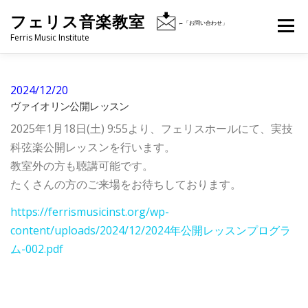
コ
フェリス音楽教室
メニュ
←「お問い合わせ」
ン
Ferris Music Institute
テ
ン
フェリス音楽教室とは
開講クラス・レッスン
ツ
2024/12/20
へ
ヴァイオリン公開レッスン
ス
2025年1月18日(土) 9:55より、フェリスホールにて、実技
２歳児親子クラス
大人向けレッスン
講師
キ
科弦楽公開レッスンを行います。
ッ
教室外の方も聴講可能です。
プ
たくさんの方のご来場をお待ちしております。
生徒の方へ
アクセス
お問い合わせ
https://ferrismusicinst.org/wp-
content/uploads/2024/12/2024年公開レッスンプログラ
ム-002.pdf