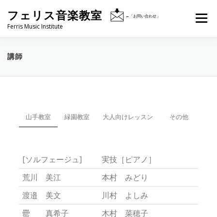
コ
フェリス音楽教室
メニュ
←「お問い合わせ」
ン
Ferris Music Institute
テ
ン
フェリス音楽教室とは
開講クラス・レッスン
講師
ツ
へ
ス
２歳児親子クラス
大人向けレッスン
講師
キ
ッ
山手教室
緑園教室
大人向けレッスン
その他
プ
生徒の方へ
アクセス
お問い合わせ
[ソルフェージュ]
実技［ピアノ］
荒川 美江
本村 みどり
渡邉 美文
川村 よしみ
罍 真希子
木村 菜穂子