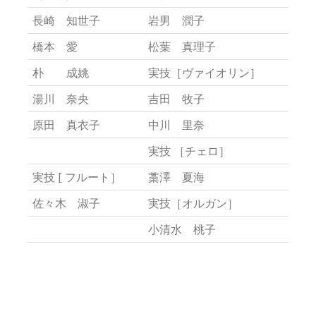
長崎 知世子
岩男 潤子
橋本 愛
松葉 真理子
朴 成姚
実技［ヴァイオリン］
湯川 奈央
吉田 牧子
原田 真衣子
中川 里奈
実技 ［チェロ］
実技 [ フルート］
藁澤 夏海
佐々木 淑子
実技［オルガン］
小清水 桃子